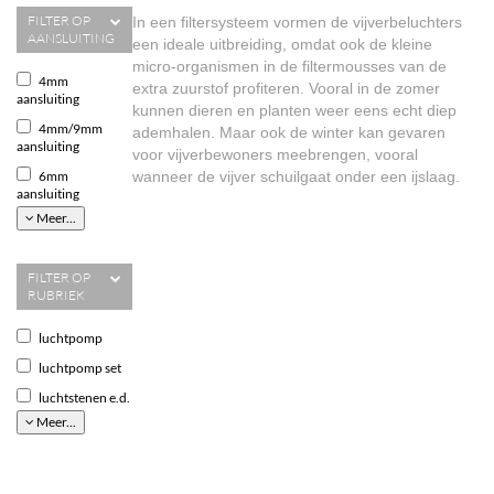
FILTER OP
In een filtersysteem vormen de vijverbeluchters
AANSLUITING
een ideale uitbreiding, omdat ook de kleine
micro-organismen in de filtermousses van de
4mm
extra zuurstof profiteren. Vooral in de zomer
aansluiting
kunnen dieren en planten weer eens echt diep
4mm/9mm
ademhalen. Maar ook de winter kan gevaren
aansluiting
voor vijverbewoners meebrengen, vooral
6mm
wanneer de vijver schuilgaat onder een ijslaag.
aansluiting
Meer...
FILTER OP
RUBRIEK
luchtpomp
luchtpomp set
luchtstenen e.d.
Meer...