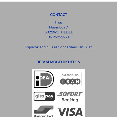
CONTACT
Triaz
Hazenbos 7
5321WC HEDEL
06 26252271
Vijvervriend.nl is een onderdeel van Triaz
BETAALMOGELIJKHEDEN