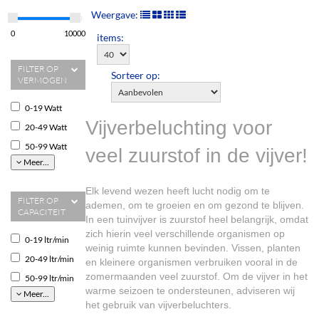
Weergave:
0
10000
items:
FILTER OP
Sorteer op:
VERMOGEN
0-19 Watt
Vijverbeluchting voor
20-49 Watt
50-99 Watt
veel zuurstof in de vijver!
Meer...
Elk levend wezen heeft lucht nodig om te
FILTER OP
ademen, om te groeien en om gezond te blijven.
CAPACITEIT
In een tuinvijver is zuurstof heel belangrijk, omdat
zich hierin veel verschillende organismen op
0-19 ltr/min
weinig ruimte kunnen bevinden. Vissen, planten
20-49 ltr/min
en kleinere organismen verbruiken vooral in de
zomermaanden veel zuurstof. Om de vijver in het
50-99 ltr/min
warme seizoen te ondersteunen, adviseren wij
Meer...
het gebruik van vijverbeluchters.