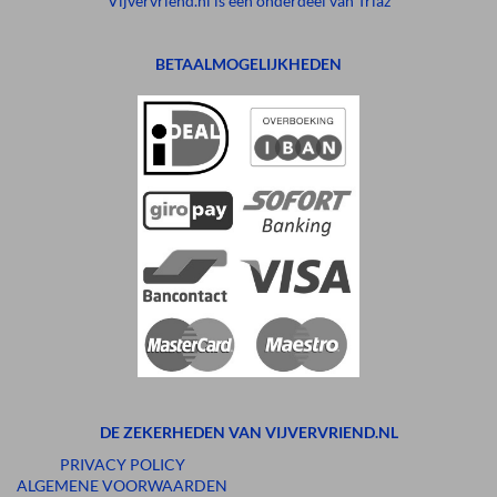
Vijvervriend.nl is een onderdeel van Triaz
BETAALMOGELIJKHEDEN
DE ZEKERHEDEN VAN VIJVERVRIEND.NL
PRIVACY POLICY
ALGEMENE VOORWAARDEN