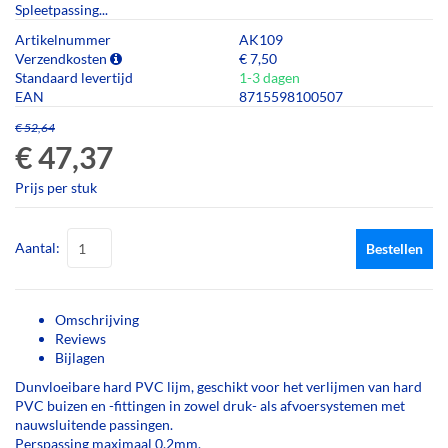
Spleetpassing...
Artikelnummer
AK109
Verzendkosten
€ 7,50
Standaard levertijd
1-3 dagen
EAN
8715598100507
€ 52,64
€ 47,37
Prijs per stuk
Aantal:
Bestellen
Omschrijving
Reviews
Bijlagen
Dunvloeibare hard PVC lijm, geschikt voor het verlijmen van hard
PVC buizen en -fittingen in zowel druk- als afvoersystemen met
nauwsluitende passingen.
Perspassing maximaal 0,2mm.