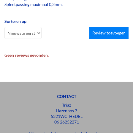
Spleetpassing maximaal 0,3mm.
Sorteren op:
Review toevoegen
Geen reviews gevonden.
CONTACT
Triaz
Hazenbos 7
5321WC HEDEL
06 26252271