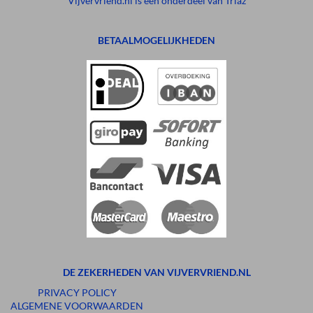
Vijvervriend.nl is een onderdeel van Triaz
BETAALMOGELIJKHEDEN
DE ZEKERHEDEN VAN VIJVERVRIEND.NL
PRIVACY POLICY
ALGEMENE VOORWAARDEN