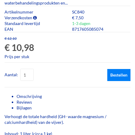
waterbehandelingsprodukten en...
Artikelnummer
SC840
Verzendkosten
€ 7,50
Standaard levertijd
1-3 dagen
EAN
8717605085074
€ 12,10
€ 10,98
Prijs per stuk
Aantal:
Bestellen
Omschrijving
Reviews
Bijlagen
Verhoogt de totale hardheid (GH- waarde magnesium /
calciumhardheid) van de vijver).
Inhoud: 1 liter (circa 1 kg)